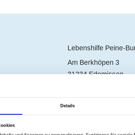
Lebenshilfe Peine-B
Am Berkhöpen 3
31234 Edemissen
05176 / 189 0
Haben Sie Fragen?
Details
Schreiben Sie uns!
info(at)lhpb.de
Cookies
nhalte und Anzeigen zu personalisieren, Funktionen für soziale