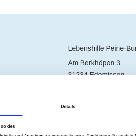
Lebenshilfe Peine-B
Am Berkhöpen 3
31234 Edemissen
05176 / 189 0
Haben Sie Fragen?
Details
Schreiben Sie uns!
info(at)lhpb.de
Cookies
nhalte und Anzeigen zu personalisieren, Funktionen für soziale